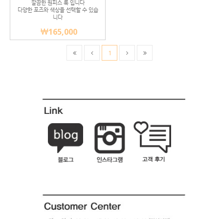
- 퇴직선물,퇴임선물,승진선물,감
깔끔한 원피스 룩 입니다
다양한 포즈와 색상을 선택할 수 있습
사패,부모님퇴직선물
니다
165,000
1